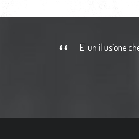
no.
E' un illusione ch