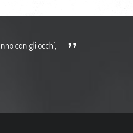
anno con gli occhi,
Ciò che l
ripete