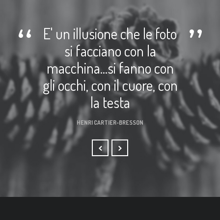
E' un illusione che le foto
si facciano con la
macchina...si fanno con
gli occhi, con il cuore, con
la testa
HENRI CARTIER-BRESSON